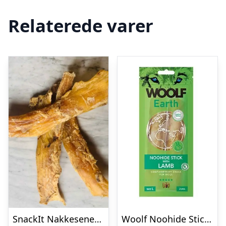
Relaterede varer
SnackIt Nakkesener 30cm, 1 kg
Woolf Noohide Sticks 2 stk large, Lamb