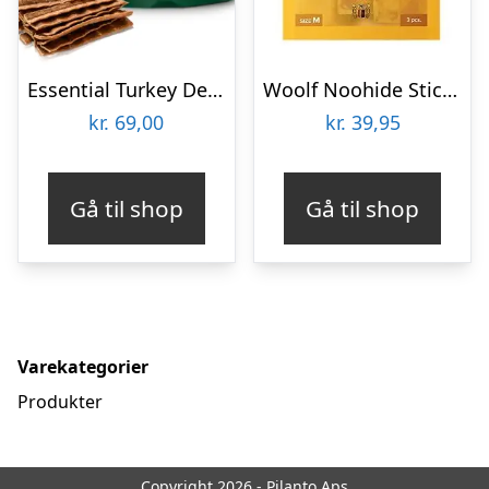
Essential Turkey Delights
Woolf Noohide Sticks 3 stk medium, Rabbit
kr.
69,00
kr.
39,95
Gå til shop
Gå til shop
Varekategorier
Produkter
Copyright 2026 - Pilanto Aps