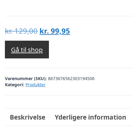
Den
Den
kr.
129,00
kr.
99,95
oprindelige
aktuelle
pris
pris
Gå til shop
var:
er:
kr. 129,00.
kr. 99,95.
Varenummer (SKU):
8673676562303194506
Kategori:
Produkter
Beskrivelse
Yderligere information