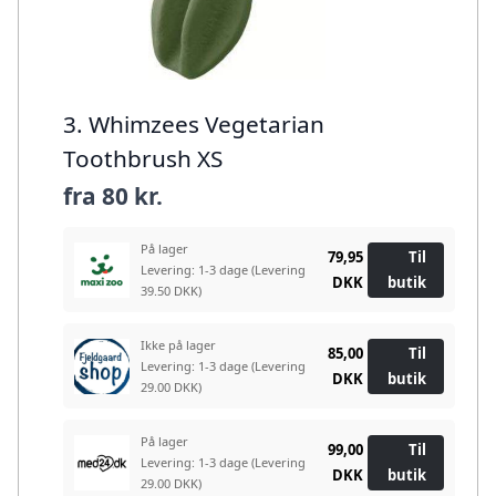
3. Whimzees Vegetarian
Toothbrush XS
fra
80 kr.
På lager
79,95
Til
Levering: 1-3 dage
(Levering
DKK
butik
39.50 DKK)
Ikke på lager
85,00
Til
Levering: 1-3 dage
(Levering
DKK
butik
29.00 DKK)
På lager
99,00
Til
Levering: 1-3 dage
(Levering
DKK
butik
29.00 DKK)