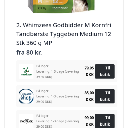
2. Whimzees Godbidder M Kornfri
Tandbørste Tyggeben Medium 12
Stk 360 g MP
fra
80 kr.
På lager
79,95
Til
Levering: 1-3 dage
(Levering
DKK
butik
39.50 DKK)
På lager
85,00
Til
Levering: 1-3 dage
(Levering
DKK
butik
29.00 DKK)
På lager
99,00
Til
Levering: 1-3 dage
(Levering
DKK
butik
29.00 DKK)