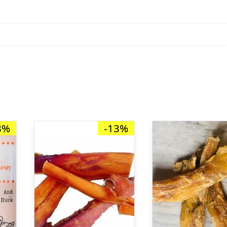
3%
-13%