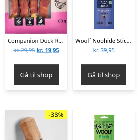
Companion Duck Rolls, 80g
Woolf Noohide Sticks 1 stk XL, Duck
Den
Den
kr.
29,95
kr.
19,95
kr.
39,95
oprindelige
aktuelle
pris
pris
Gå til shop
Gå til shop
var:
er:
kr. 29,95.
kr. 19,95.
-38%