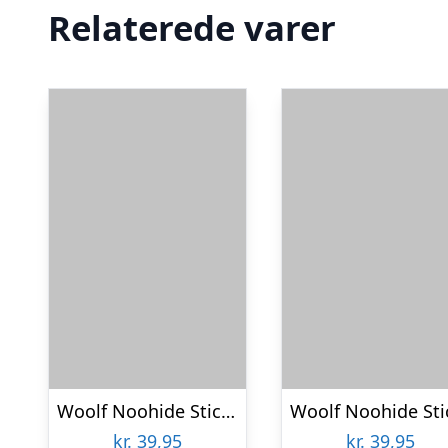
Relaterede varer
Woolf Noohide Sticks 2 stk large, Duck
kr.
39,95
kr.
39,95