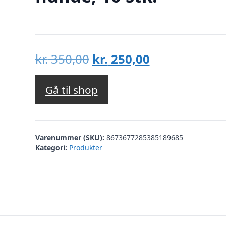
Den
Den
kr.
350,00
kr.
250,00
oprindelige
aktuelle
pris
pris
Gå til shop
var:
er:
kr. 350,00.
kr. 250,00.
Varenummer (SKU):
8673677285385189685
Kategori:
Produkter